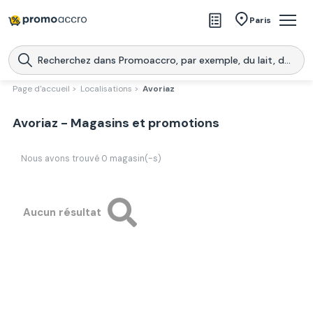
Magasins
Paris
Produits
Centres commerciaux
Page d'accueil >
Localisations >
Avoriaz
Télécharge l’application
Télécharger
Avoriaz - Magasins et promotions
Promoaccro
l'application
Nous avons trouvé
0
magasin(-s)
Aucun résultat