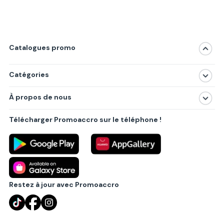
Catalogues promo
Catégories
Magasins
À propos de nous
Produits
À propos de nous
Centres commerciaux
Télécharger Promoaccro sur le téléphone !
Politique de confidentialité
Villes principales
Règlements
Partenariat B2B
Blog
Contact
Restez à jour avec Promoaccro