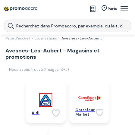
Magasins
Paris
Produits
Centres commerciaux
Page d'accueil >
Localisations >
Avesnes-Les-Aubert
Télécharge l’application
Avesnes-Les-Aubert - Magasins et
Télécharger
Promoaccro
l'application
promotions
Nous avons trouvé
3
magasin(-s)
Carrefour
Aldi
Market