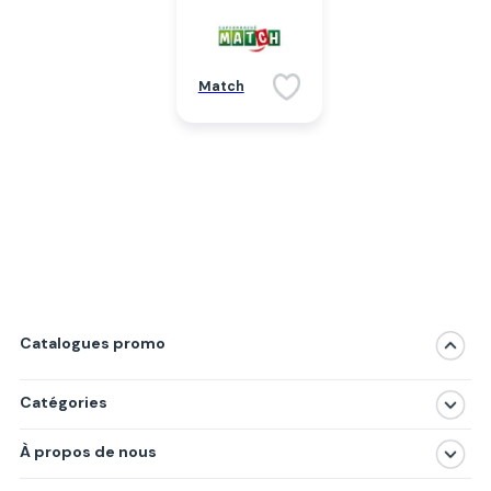
Match
Catalogues promo
Catégories
Magasins
À propos de nous
Produits
À propos de nous
Centres commerciaux