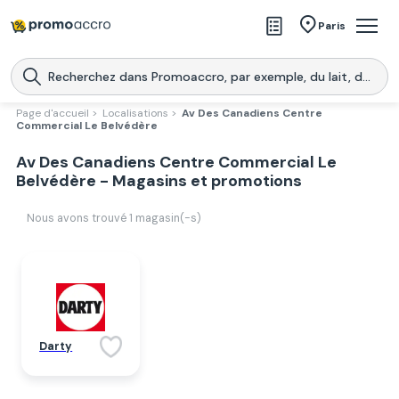
Magasins
Paris
Produits
Centres commerciaux
Page d'accueil >
Localisations >
Av Des Canadiens Centre
Commercial Le Belvédère
Télécharge l’application
Télécharger
Av Des Canadiens Centre Commercial Le
Promoaccro
l'application
Belvédère - Magasins et promotions
Nous avons trouvé
1
magasin(-s)
Darty