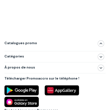
Catalogues promo
Catégories
Magasins
À propos de nous
Produits
À propos de nous
Centres commerciaux
Télécharger Promoaccro sur le téléphone !
Politique de confidentialité
Villes principales
Règlements
Partenariat B2B
Blog
Contact