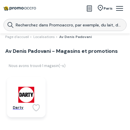
Magasins
Paris
Produits
Centres commerciaux
Page d'accueil >
Localisations >
Av Denis Padovani
Télécharge l’application
Télécharger
Av Denis Padovani - Magasins et promotions
Promoaccro
l'application
Nous avons trouvé
1
magasin(-s)
Darty