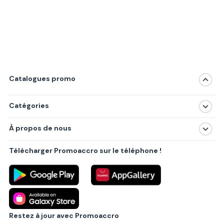
Catalogues promo
Catégories
Magasins
À propos de nous
Produits
À propos de nous
Centres commerciaux
Télécharger Promoaccro sur le téléphone !
Politique de confidentialité
Villes principales
Règlements
Partenariat B2B
Blog
Contact
Restez à jour avec Promoaccro