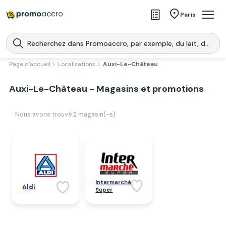
Magasins
Paris
Produits
Centres commerciaux
Page d'accueil >
Localisations >
Auxi-Le-Château
Télécharge l’application
Télécharger
Auxi-Le-Château - Magasins et promotions
Promoaccro
l'application
Nous avons trouvé
2
magasin(-s)
Intermarché
Aldi
Super