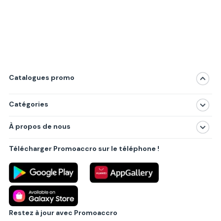
Catalogues promo
Catégories
Magasins
À propos de nous
Produits
À propos de nous
Centres commerciaux
Télécharger Promoaccro sur le téléphone !
Politique de confidentialité
Villes principales
Règlements
Partenariat B2B
Blog
Contact
Restez à jour avec Promoaccro