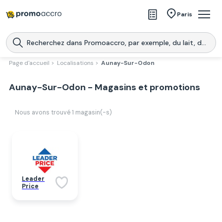
Magasins
Paris
Produits
Centres commerciaux
Page d'accueil >
Localisations >
Aunay-Sur-Odon
Télécharge l’application
Télécharger
Aunay-Sur-Odon - Magasins et promotions
Promoaccro
l'application
Nous avons trouvé
1
magasin(-s)
Leader
Price