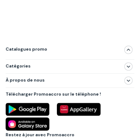
Catalogues promo
Catégories
Magasins
À propos de nous
Produits
À propos de nous
Centres commerciaux
Télécharger Promoaccro sur le téléphone !
Politique de confidentialité
Villes principales
Règlements
Partenariat B2B
Blog
Contact
Restez à jour avec Promoaccro