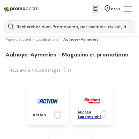
Magasins
Paris
Produits
Centres commerciaux
Page d'accueil >
Localisations >
Aulnoye-Aymeries
Télécharge l’application
Télécharger
Aulnoye-Aymeries - Magasins et promotions
Promoaccro
l'application
Nous avons trouvé
3
magasin(-s)
Auchan
Action
Supermarché