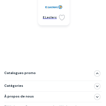
E.Leclerc
Catalogues promo
Catégories
Magasins
À propos de nous
Produits
À propos de nous
Centres commerciaux