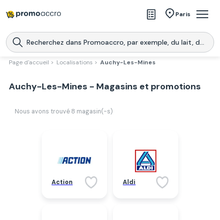
Magasins
Paris
Produits
Centres commerciaux
Page d'accueil >
Localisations >
Auchy-Les-Mines
Télécharge l’application
Télécharger
Auchy-Les-Mines - Magasins et promotions
Promoaccro
l'application
Nous avons trouvé
8
magasin(-s)
Action
Aldi