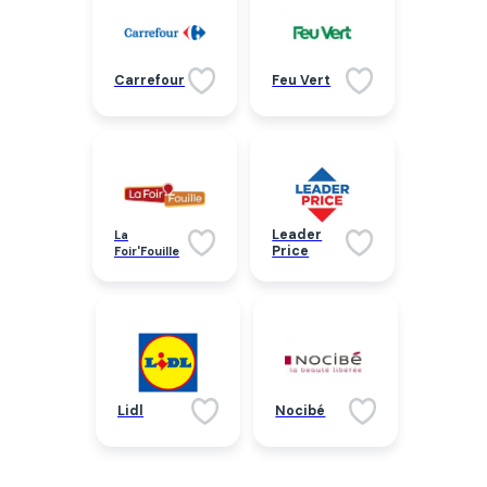
Carrefour
Feu Vert
Leader
La
Price
Foir'Fouille
Lidl
Nocibé