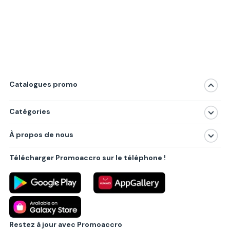
Catalogues promo
Catégories
Magasins
À propos de nous
Produits
À propos de nous
Centres commerciaux
Télécharger Promoaccro sur le téléphone !
Politique de confidentialité
Villes principales
Règlements
Partenariat B2B
Blog
Contact
Restez à jour avec Promoaccro