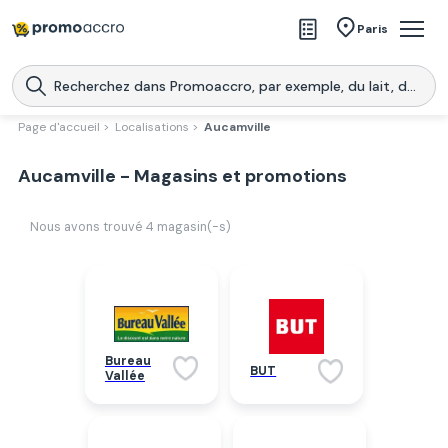
Magasins
Paris
Produits
Centres commerciaux
Page d'accueil >
Localisations >
Aucamville
Télécharge l’application
Télécharger
Aucamville - Magasins et promotions
Promoaccro
l'application
Nous avons trouvé
4
magasin(-s)
Bureau
BUT
Vallée