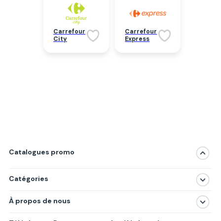
Carrefour
Carrefour
City
Express
Catalogues promo
Catégories
Magasins
À propos de nous
Produits
À propos de nous
Centres commerciaux