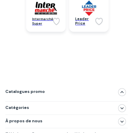
Leader
Intermarché
Price
Super
Catalogues promo
Catégories
Magasins
À propos de nous
Produits
À propos de nous
Centres commerciaux