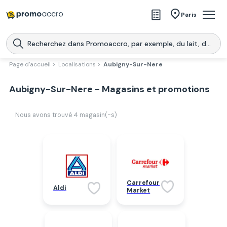
Magasins
Paris
Produits
Centres commerciaux
Page d'accueil >
Localisations >
Aubigny-Sur-Nere
Télécharge l’application
Télécharger
Aubigny-Sur-Nere - Magasins et promotions
Promoaccro
l'application
Nous avons trouvé
4
magasin(-s)
Carrefour
Aldi
Market