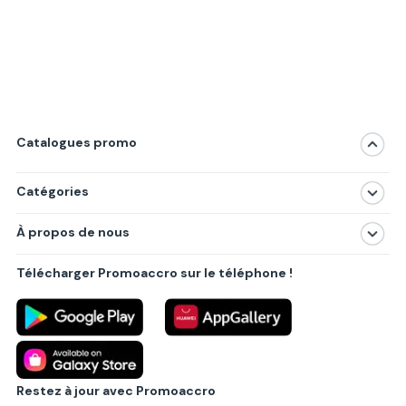
Catalogues promo
Catégories
Magasins
À propos de nous
Produits
À propos de nous
Centres commerciaux
Télécharger Promoaccro sur le téléphone !
Politique de confidentialité
Villes principales
Règlements
Partenariat B2B
Blog
Contact
Restez à jour avec Promoaccro