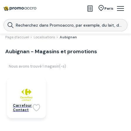
Magasins
Paris
Produits
Centres commerciaux
Page d'accueil >
Localisations >
Aubignan
Télécharge l’application
Télécharger
Aubignan - Magasins et promotions
Promoaccro
l'application
Nous avons trouvé
1
magasin(-s)
Carrefour
Contact