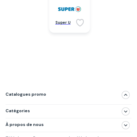
Super U
Catalogues promo
Catégories
Magasins
À propos de nous
Produits
À propos de nous
Centres commerciaux