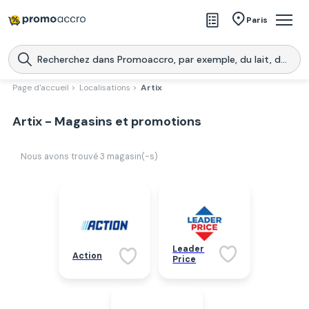
Magasins
Paris
Produits
Centres commerciaux
Page d'accueil >
Localisations >
Artix
Télécharge l’application
Télécharger
Artix - Magasins et promotions
Promoaccro
l'application
Nous avons trouvé
3
magasin(-s)
Leader
Action
Price