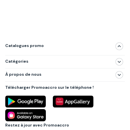
Catalogues promo
Catégories
Magasins
À propos de nous
Produits
À propos de nous
Centres commerciaux
Télécharger Promoaccro sur le téléphone !
Politique de confidentialité
Villes principales
Règlements
Partenariat B2B
Blog
Contact
Restez à jour avec Promoaccro