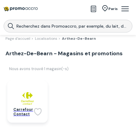
Magasins
Paris
Produits
Centres commerciaux
Page d'accueil >
Localisations >
Arthez-De-Bearn
Télécharge l’application
Télécharger
Arthez-De-Bearn - Magasins et promotions
Promoaccro
l'application
Nous avons trouvé
1
magasin(-s)
Carrefour
Contact