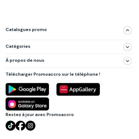
Catalogues promo
Catégories
Magasins
À propos de nous
Produits
À propos de nous
Centres commerciaux
Télécharger Promoaccro sur le téléphone !
Politique de confidentialité
Villes principales
Règlements
Partenariat B2B
Blog
Contact
Restez à jour avec Promoaccro