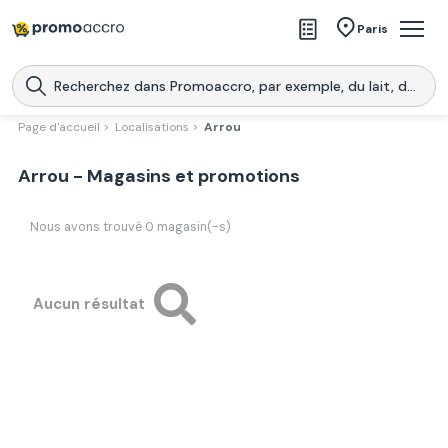
Magasins
Paris
Produits
Centres commerciaux
Page d'accueil >
Localisations >
Arrou
Télécharge l’application
Télécharger
Arrou - Magasins et promotions
Promoaccro
l'application
Nous avons trouvé
0
magasin(-s)
Aucun résultat