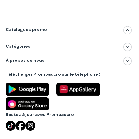
Catalogues promo
Catégories
Magasins
À propos de nous
Produits
À propos de nous
Centres commerciaux
Télécharger Promoaccro sur le téléphone !
Politique de confidentialité
Villes principales
Règlements
Partenariat B2B
Blog
Contact
Restez à jour avec Promoaccro