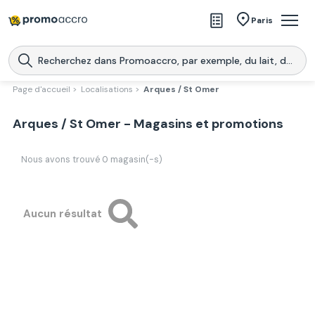
Magasins
Paris
Produits
Centres commerciaux
Page d'accueil >
Localisations >
Arques / St Omer
Télécharge l’application
Télécharger
Arques / St Omer - Magasins et promotions
Promoaccro
l'application
Nous avons trouvé
0
magasin(-s)
Aucun résultat