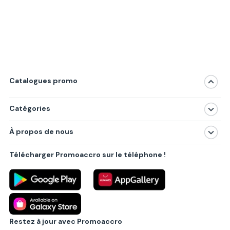
Catalogues promo
Catégories
Magasins
À propos de nous
Produits
À propos de nous
Centres commerciaux
Télécharger Promoaccro sur le téléphone !
Politique de confidentialité
Villes principales
Règlements
Partenariat B2B
Blog
Contact
Restez à jour avec Promoaccro