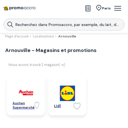
Magasins
Paris
Produits
Centres commerciaux
Page d'accueil >
Localisations >
Arnouville
Télécharge l’application
Télécharger
Arnouville - Magasins et promotions
Promoaccro
l'application
Nous avons trouvé
2
magasin(-s)
Auchan
Lidl
Supermarché