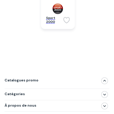
Sport
2000
Catalogues promo
Catégories
Magasins
À propos de nous
Produits
À propos de nous
Centres commerciaux