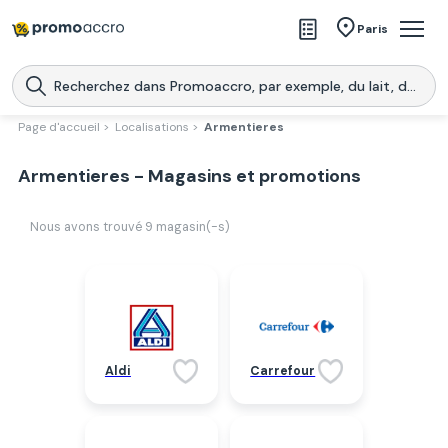
Magasins
Paris
Produits
Centres commerciaux
Page d'accueil >
Localisations >
Armentieres
Télécharge l’application
Télécharger
Armentieres - Magasins et promotions
Promoaccro
l'application
Nous avons trouvé
9
magasin(-s)
Aldi
Carrefour