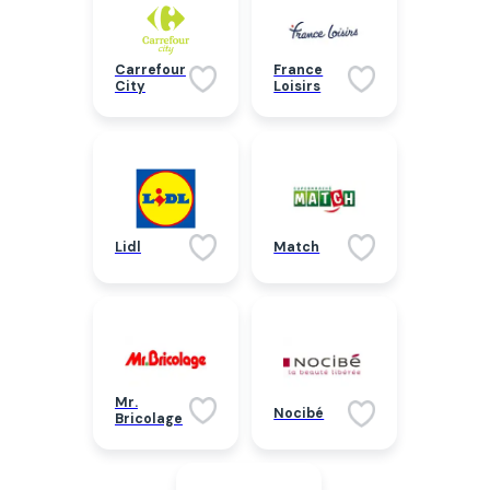
Carrefour
France
City
Loisirs
Lidl
Match
Mr.
Nocibé
Bricolage