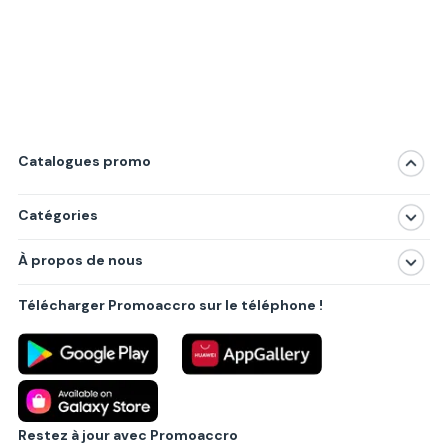
Catalogues promo
Catégories
Magasins
À propos de nous
Produits
À propos de nous
Centres commerciaux
Télécharger Promoaccro sur le téléphone !
Politique de confidentialité
Villes principales
Règlements
Partenariat B2B
Blog
Contact
Restez à jour avec Promoaccro