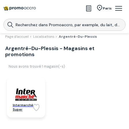
Magasins
Paris
Produits
Centres commerciaux
Page d'accueil >
Localisations >
Argentré-Du-Plessis
Télécharge l’application
Argentré-Du-Plessis - Magasins et
Télécharger
Promoaccro
l'application
promotions
Nous avons trouvé
1
magasin(-s)
Intermarché
Super