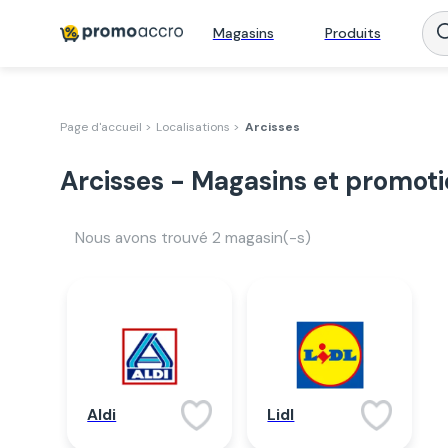
Magasins
Produits
Page d'accueil >
Localisations >
Arcisses
Arcisses - Magasins et promot
Nous avons trouvé
2
magasin(-s)
Aldi
Lidl