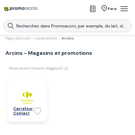
Magasins
Paris
Produits
Centres commerciaux
Page d'accueil >
Localisations >
Arcins
Télécharge l’application
Télécharger
Arcins - Magasins et promotions
Promoaccro
l'application
Nous avons trouvé
1
magasin(-s)
Carrefour
Contact