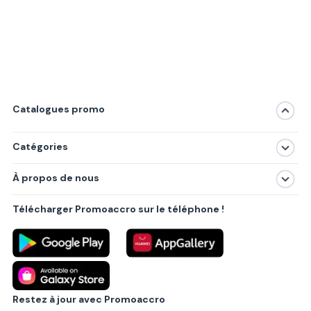
Catalogues promo
Catégories
Magasins
À propos de nous
Produits
À propos de nous
Centres commerciaux
Télécharger Promoaccro sur le téléphone !
Politique de confidentialité
Villes principales
Règlements
Partenariat B2B
Blog
Contact
Restez à jour avec Promoaccro