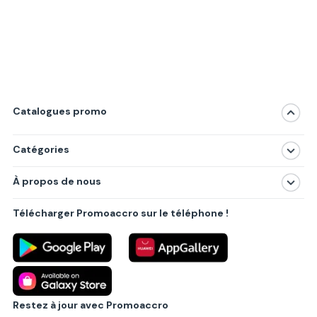
Catalogues promo
Catégories
Magasins
À propos de nous
Produits
À propos de nous
Centres commerciaux
Télécharger Promoaccro sur le téléphone !
Politique de confidentialité
Villes principales
Règlements
Partenariat B2B
Blog
Contact
Restez à jour avec Promoaccro