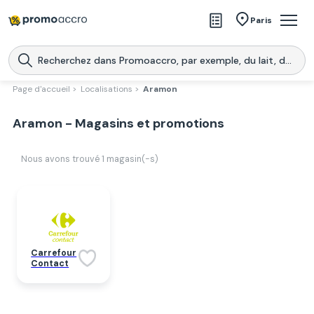
Magasins
Paris
Produits
Centres commerciaux
Page d'accueil >
Localisations >
Aramon
Télécharge l’application
Télécharger
Aramon - Magasins et promotions
Promoaccro
l'application
Nous avons trouvé
1
magasin(-s)
Carrefour
Contact