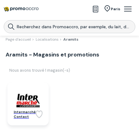
Magasins
Paris
Produits
Centres commerciaux
Page d'accueil >
Localisations >
Aramits
Télécharge l’application
Télécharger
Aramits - Magasins et promotions
Promoaccro
l'application
Nous avons trouvé
1
magasin(-s)
Intermarché
Contact