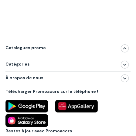
Catalogues promo
Catégories
Magasins
À propos de nous
Produits
À propos de nous
Centres commerciaux
Télécharger Promoaccro sur le téléphone !
Politique de confidentialité
Villes principales
Règlements
Partenariat B2B
Blog
Contact
Restez à jour avec Promoaccro