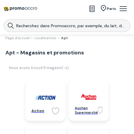
Magasins
Paris
Produits
Centres commerciaux
Page d'accueil >
Localisations >
Apt
Télécharge l’application
Télécharger
Apt - Magasins et promotions
Promoaccro
l'application
Nous avons trouvé
8
magasin(-s)
Auchan
Action
Supermarché