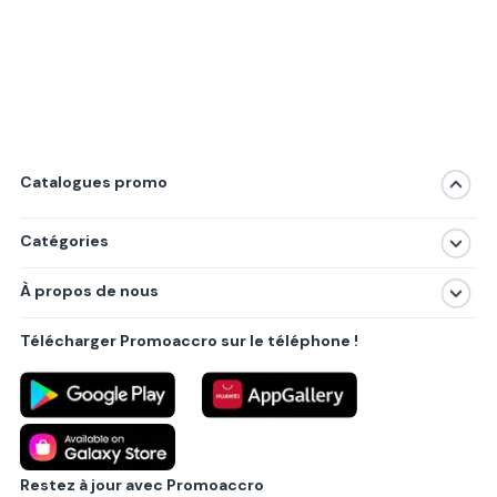
Catalogues promo
Catégories
Magasins
À propos de nous
Produits
À propos de nous
Centres commerciaux
Télécharger Promoaccro sur le téléphone !
Politique de confidentialité
Villes principales
Règlements
Partenariat B2B
Blog
Contact
Restez à jour avec Promoaccro