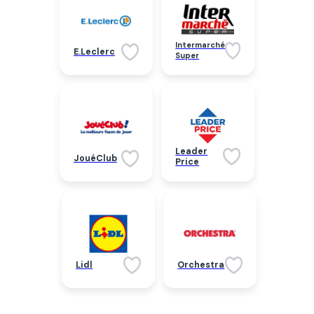
Intermarché
E.Leclerc
Super
Leader
JouéClub
Price
Lidl
Orchestra