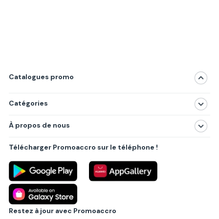
Catalogues promo
Catégories
Magasins
À propos de nous
Produits
À propos de nous
Centres commerciaux
Télécharger Promoaccro sur le téléphone !
Politique de confidentialité
Villes principales
Règlements
Partenariat B2B
Blog
Contact
Restez à jour avec Promoaccro