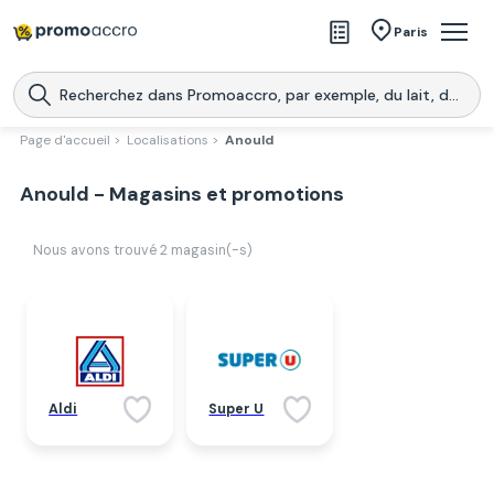
Magasins
Paris
Produits
Centres commerciaux
Page d'accueil >
Localisations >
Anould
Télécharge l’application
Télécharger
Anould - Magasins et promotions
Promoaccro
l'application
Nous avons trouvé
2
magasin(-s)
Aldi
Super U