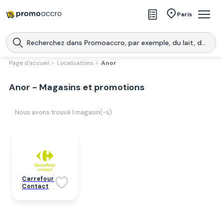
Magasins
Paris
Produits
Centres commerciaux
Page d'accueil >
Localisations >
Anor
Télécharge l’application
Télécharger
Anor - Magasins et promotions
Promoaccro
l'application
Nous avons trouvé
1
magasin(-s)
Carrefour
Contact