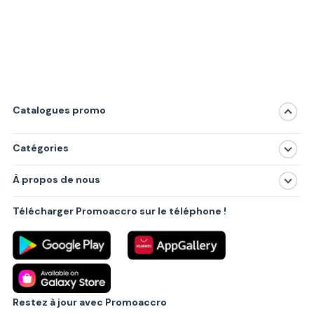
Catalogues promo
Catégories
Magasins
À propos de nous
Produits
À propos de nous
Centres commerciaux
Télécharger Promoaccro sur le téléphone !
Politique de confidentialité
Villes principales
Règlements
Partenariat B2B
Blog
Contact
Restez à jour avec Promoaccro