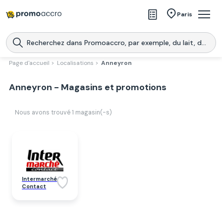
Magasins
Paris
Produits
Centres commerciaux
Page d'accueil >
Localisations >
Anneyron
Télécharge l’application
Télécharger
Anneyron - Magasins et promotions
Promoaccro
l'application
Nous avons trouvé
1
magasin(-s)
Intermarché
Contact