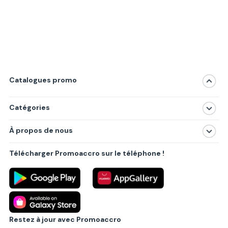
Catalogues promo
Catégories
Magasins
À propos de nous
Produits
À propos de nous
Centres commerciaux
Télécharger Promoaccro sur le téléphone !
Politique de confidentialité
Villes principales
Règlements
Partenariat B2B
Blog
Contact
Restez à jour avec Promoaccro