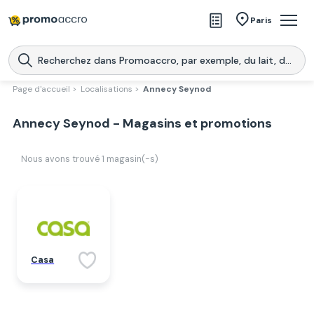
Magasins
Paris
Produits
Centres commerciaux
Page d'accueil >
Localisations >
Annecy Seynod
Télécharge l’application
Télécharger
Annecy Seynod - Magasins et promotions
Promoaccro
l'application
Nous avons trouvé
1
magasin(-s)
Casa