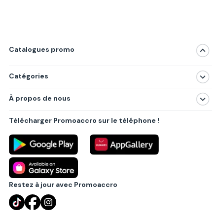
Catalogues promo
Catégories
Magasins
À propos de nous
Produits
À propos de nous
Centres commerciaux
Télécharger Promoaccro sur le téléphone !
Politique de confidentialité
Villes principales
Règlements
Partenariat B2B
Blog
Contact
Restez à jour avec Promoaccro