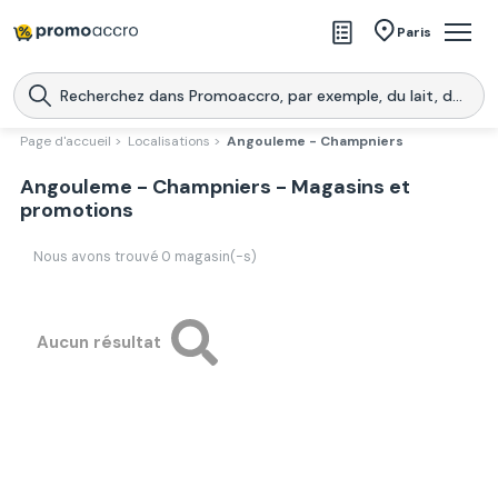
Magasins
Paris
Produits
Centres commerciaux
Page d'accueil >
Localisations >
Angouleme - Champniers
Télécharge l’application
Angouleme - Champniers - Magasins et
Télécharger
Promoaccro
l'application
promotions
Nous avons trouvé
0
magasin(-s)
Aucun résultat