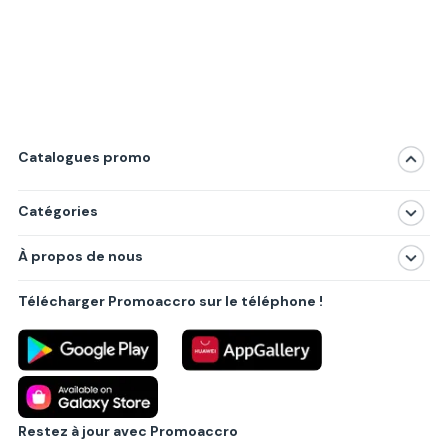
Catalogues promo
Catégories
Magasins
À propos de nous
Produits
À propos de nous
Centres commerciaux
Télécharger Promoaccro sur le téléphone !
Politique de confidentialité
Villes principales
Règlements
Partenariat B2B
Blog
Contact
Restez à jour avec Promoaccro