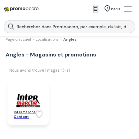
Magasins
Paris
Produits
Centres commerciaux
Page d'accueil >
Localisations >
Angles
Télécharge l’application
Télécharger
Angles - Magasins et promotions
Promoaccro
l'application
Nous avons trouvé
1
magasin(-s)
Intermarché
Contact