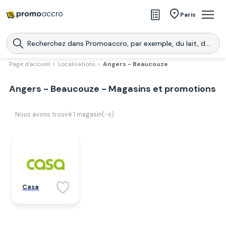
Magasins
Paris
Produits
Centres commerciaux
Page d'accueil >
Localisations >
Angers - Beaucouze
Télécharge l’application
Télécharger
Angers - Beaucouze - Magasins et promotions
Promoaccro
l'application
Nous avons trouvé
1
magasin(-s)
Casa