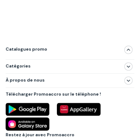
Catalogues promo
Catégories
Magasins
À propos de nous
Produits
À propos de nous
Centres commerciaux
Télécharger Promoaccro sur le téléphone !
Politique de confidentialité
Villes principales
Règlements
Partenariat B2B
Blog
Contact
Restez à jour avec Promoaccro