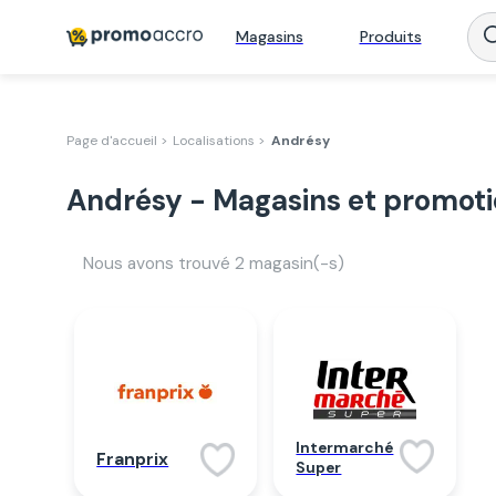
Magasins
Produits
Page d'accueil >
Localisations >
Andrésy
Andrésy - Magasins et promot
Nous avons trouvé
2
magasin(-s)
Intermarché
Franprix
Super