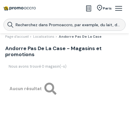
Magasins
Paris
Produits
Centres commerciaux
Page d'accueil >
Localisations >
Andorre Pas De La Case
Télécharge l’application
Andorre Pas De La Case - Magasins et
Télécharger
Promoaccro
l'application
promotions
Nous avons trouvé
0
magasin(-s)
Aucun résultat