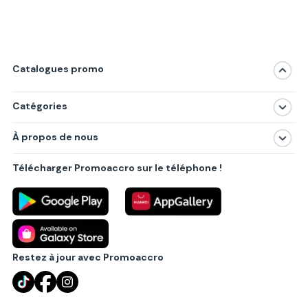
Catalogues promo
Catégories
Magasins
À propos de nous
Produits
À propos de nous
Centres commerciaux
Télécharger Promoaccro sur le téléphone !
Politique de confidentialité
Villes principales
Règlements
Partenariat B2B
Blog
Contact
Restez à jour avec Promoaccro