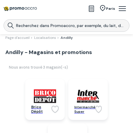
Magasins
Paris
Produits
Centres commerciaux
Page d'accueil >
Localisations >
Andilly
Télécharge l’application
Télécharger
Andilly - Magasins et promotions
Promoaccro
l'application
Nous avons trouvé
3
magasin(-s)
Brico
Intermarché
Dépôt
Super