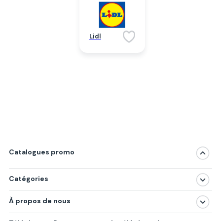
Lidl
Catalogues promo
Catégories
Magasins
À propos de nous
Produits
À propos de nous
Centres commerciaux