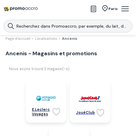
Magasins
Paris
Produits
Centres commerciaux
Page d'accueil >
Localisations >
Ancenis
Télécharge l’application
Télécharger
Ancenis - Magasins et promotions
Promoaccro
l'application
Nous avons trouvé
3
magasin(-s)
E.Leclerc
JouéClub
Voyages