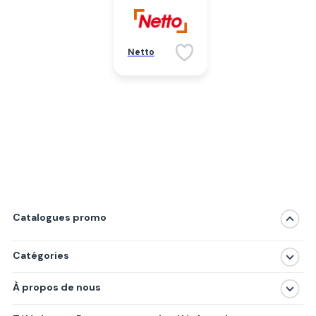
Netto
Catalogues promo
Catégories
Magasins
À propos de nous
Produits
À propos de nous
Centres commerciaux