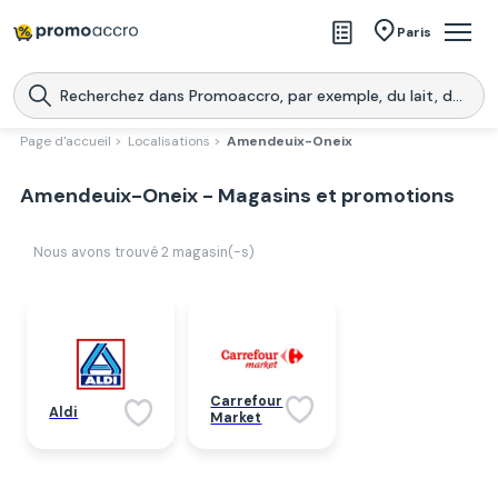
Magasins
Paris
Produits
Centres commerciaux
Page d'accueil >
Localisations >
Amendeuix-Oneix
Télécharge l’application
Télécharger
Amendeuix-Oneix - Magasins et promotions
Promoaccro
l'application
Nous avons trouvé
2
magasin(-s)
Carrefour
Aldi
Market