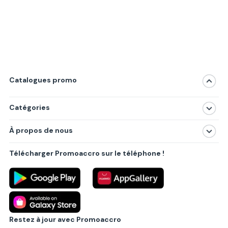
Catalogues promo
Catégories
Magasins
À propos de nous
Produits
À propos de nous
Centres commerciaux
Télécharger Promoaccro sur le téléphone !
Politique de confidentialité
Villes principales
Règlements
Partenariat B2B
Blog
Contact
Restez à jour avec Promoaccro