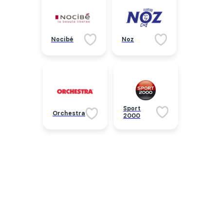
Nocibé
Noz
Sport
Orchestra
2000