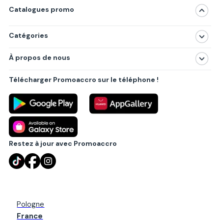
Catalogues promo
Catégories
Magasins
À propos de nous
Produits
À propos de nous
Centres commerciaux
Télécharger Promoaccro sur le téléphone !
Politique de confidentialité
Villes principales
Règlements
Partenariat B2B
Blog
Contact
Restez à jour avec Promoaccro
Pologne
France