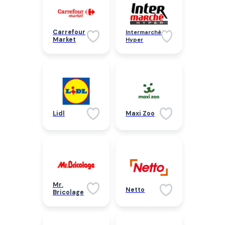
Carrefour
Intermarché
Market
Hyper
Lidl
Maxi Zoo
Mr.
Netto
Bricolage