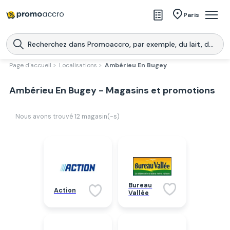
Magasins
Paris
Produits
Centres commerciaux
Page d'accueil >
Localisations >
Ambérieu En Bugey
Télécharge l’application
Télécharger
Ambérieu En Bugey - Magasins et promotions
Promoaccro
l'application
Nous avons trouvé
12
magasin(-s)
Bureau
Action
Vallée