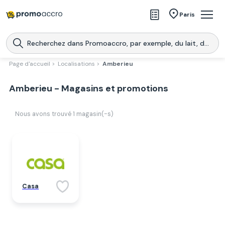
Magasins
Paris
Produits
Centres commerciaux
Page d'accueil >
Localisations >
Amberieu
Télécharge l’application
Télécharger
Amberieu - Magasins et promotions
Promoaccro
l'application
Nous avons trouvé
1
magasin(-s)
Casa