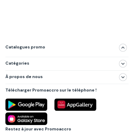
Catalogues promo
Catégories
Magasins
À propos de nous
Produits
À propos de nous
Centres commerciaux
Télécharger Promoaccro sur le téléphone !
Politique de confidentialité
Villes principales
Règlements
Partenariat B2B
Blog
Contact
Restez à jour avec Promoaccro