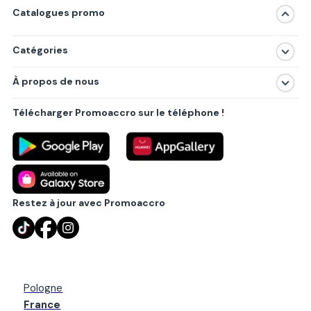
Catalogues promo
Catégories
Magasins
À propos de nous
Produits
À propos de nous
Centres commerciaux
Télécharger Promoaccro sur le téléphone !
Politique de confidentialité
Villes principales
Règlements
Partenariat B2B
Blog
Contact
Restez à jour avec Promoaccro
Pologne
France