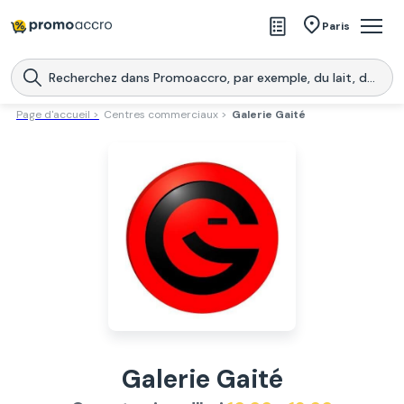
Magasins
Paris
Produits
Centres commerciaux
Page d'accueil >
Centres commerciaux >
Galerie Gaité
Télécharge l’application
Télécharger
Promoaccro
l'application
Galerie Gaité