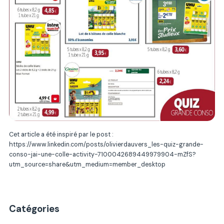
Cet article a été inspiré par le post :
https://www.linkedin.com/posts/olivierdauvers_les-quiz-grande-
conso-jai-une-colle-activity-7100042689449979904-mZfS?
utm_source=share&utm_medium=member_desktop
Catégories