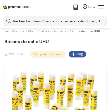
Magasins
Paris
Produits
Centres commerciaux
Page d'accueil >
Blog >
Tout pour chez vous >
Bâtons de colle UHU
Télécharge l’application
Télécharger
Bâtons de colle UHU
Promoaccro
l'application
29.08.2023
Blog
Tout pour chez vous