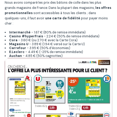
Nous avons comparé les prix des
bâtons de colle
dans les plus
grands magasins de France. Dans la plupart des magasins,
les offres
promotionnelles
sont accessibles à tous les clients ; dans
quelques-uns, il faut avoir
une carte de fidélité
pour payer moins
cher :
Intermarché
- 1.67 € (80% de remise immédiate)
Casino #hyperFrais
- 2.24 € (50% de remise immédiate)
Cora
- 3.60 € (ou 2.70 € avec la Carte Cora)
Magasins U
- 3.89 € (1.94 € versé sur la Carte U)
Carrefour
- 3.95 € (50% d’économies)
E.Leclerc
- 4.49 € (-25% de remise immédiate)
Auchan
- 4.85 € (50% cagnottes)