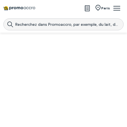
Magasins
Paris
Produits
Centres commerciaux
Télécharge l’application
Télécharger
Promoaccro
l'application