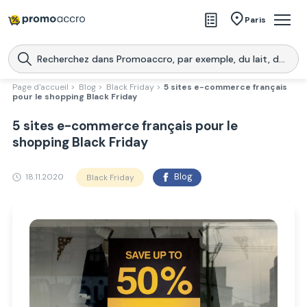
Magasins
Paris
Produits
Centres commerciaux
Page d'accueil >
Blog >
Black Friday >
5 sites e-commerce français
pour le shopping Black Friday
Télécharge l’application
Télécharger
5 sites e-commerce français pour le
Promoaccro
l'application
shopping Black Friday
18.11.2020
Blog
Black Friday