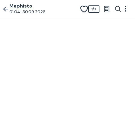
Mephisto
1
/
7
01.04-30.09.2026