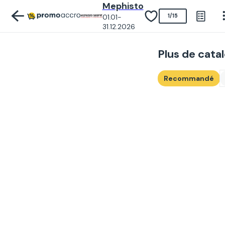
Mephisto
01.01-
1
/
15
31.12.2026
Plus de cata
Recommandé