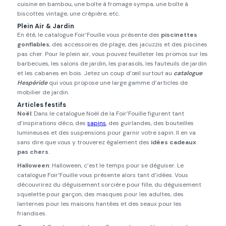
cuisine en bambou, une boîte à fromage sympa, une boîte à
biscottes vintage, une crêpière, etc.
Plein Air & Jardin
En été, le catalogue Foir’Fouille vous présente des
piscinettes
gonflables
, des accessoires de plage, des jacuzzis et des piscines
pas cher. Pour le plein air, vous pouvez feuilleter les promos sur les
barbecues, les salons de jardin, les parasols, les fauteuils de jardin
et les cabanes en bois. Jetez un coup d’œil surtout au
catalogue
Hespéride
qui vous propose une large gamme d’articles de
mobilier de jardin.
Articles festifs
Noël
: Dans le catalogue Noël de la Foir’Fouille figurent tant
d’inspirations déco, des
sapins
, des guirlandes, des bouteilles
lumineuses et des suspensions pour garnir votre sapin. Il en va
sans dire que vous y trouverez également des
idées cadeaux
pas chers
.
Halloween
: Halloween, c’est le temps pour se déguiser. Le
catalogue Foir’Fouille vous présente alors tant d’idées. Vous
découvrirez du déguisement sorcière pour fille, du déguisement
squelette pour garçon, des masques pour les adultes, des
lanternes pour les maisons hantées et des seaux pour les
friandises.