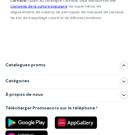
Carnaval
: Quant au catalogue Carnaval, vous découvrirez des
costumes de la culture populaire
: les super héros, les
déguisements de cowboy, les perruques, les masques de carnaval,
les kits de maquillage coloré et de délicieux bonbons.
Catalogues promo
Catégories
Magasins
À propos de nous
Produits
À propos de nous
Centres commerciaux
Télécharger Promoaccro sur le téléphone !
Politique de confidentialité
Villes principales
Règlements
Partenariat B2B
Blog