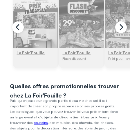
Regarder
Regarder
Regar
La Foir'Fouille
La Foir'Fouille
La Foir'Fou
Flash discount
Prêt pour l'a
Quelles offres promotionnelles trouver
chez La Foir'Fouille ?
Puis qu’on passe une grande partie de sa vie chez soi, il est
important de créer son propre espace selon ses propres goûts.
Les catalogues que vous pouvez trouver ici vous présentent donc
un large éventail
d’objets de décoration à bas prix
. Vous y
trouverez des
coussins
, des meubles, des chevets, des chaises,
des objets pour la décoration intérieure, des abris de jardin, des