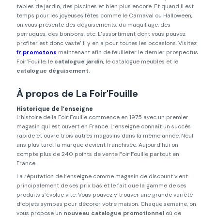
tables de jardin, des piscines et bien plus encore. Et quand il est
temps pour les joyeuses fêtes comme le Carnaval ou Halloween,
on vous présente des déguisements, du maquillage, des
perruques, des bonbons, etc. L’assortiment dont vous pouvez
profiter est donc vaste’ il y en a pour toutes les occasions. Visitez
fr.promotons
maintenant afin de feuilleter le dernier prospectus
Foir’Fouille, le
catalogue jardin
, le catalogue meubles et le
catalogue déguisement
.
À propos de La Foir'Fouille
Historique de l’enseigne
L’histoire de la Foir’Fouille commence en 1975 avec un premier
magasin qui est ouvert en France. L’enseigne connaît un succès
rapide et ouvre trois autres magasins dans la même année. Neuf
ans plus tard, la marque devient franchisée. Aujourd’hui on
compte plus de 240 points de vente Foir’Fouille partout en
France.
La réputation de l’enseigne comme magasin de discount vient
principalement de ses prix bas et le fait que la gamme de ses
produits s’évolue vite. Vous pouvez y trouver une grande variété
d’objets sympas pour décorer votre maison. Chaque semaine, on
vous propose un
nouveau catalogue promotionnel
où de