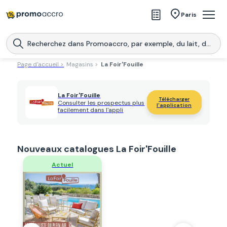
Magasins
Paris
Produits
Centres commerciaux
Page d'accueil >
Magasins >
La Foir'Fouille
Télécharge l’application
Télécharger
Promoaccro
l'application
La Foir'Fouille
Télécharger
Consulter les prospectus plus
l'application
facilement dans l'appli
Nouveaux catalogues La Foir'Fouille
Regarder