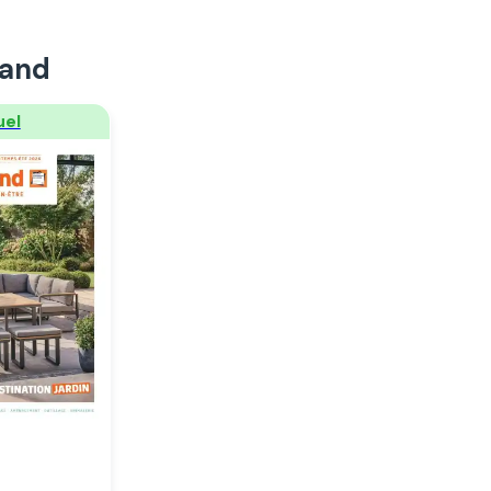
land
der