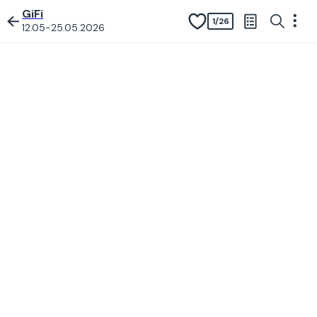
GiFi
1
/
26
12.05-25.05.2026