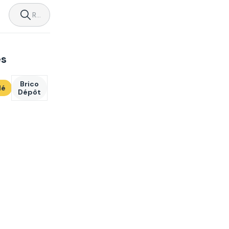
es
Brico
dé
Dépôt