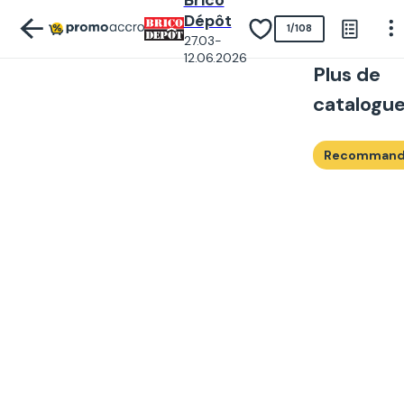
Brico
Dépôt
1
/
108
27.03-
12.06.2026
Plus de
catalogu
Recomman