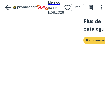
Netto
04.08-
1
/
20
17.08.2026
Plus de
catalogu
Recomman