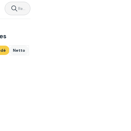
es
dé
Netto