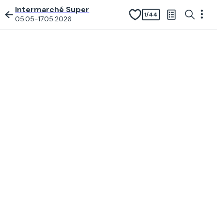
Intermarché Super
1
/
44
05.05-17.05.2026