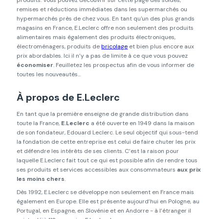
produits. Vous pouvez découvrir sur cette page des soldes,
remises et réductions immédiates dans les supermarchés ou
hypermarchés près de chez vous. En tant qu'un des plus grands
magasins en France, E.Leclerc offre non seulement des produits
alimentaires mais également des produits électroniques,
électroménagers, produits de
bricolage
et bien plus encore aux
prix abordables. Ici il n’y a pas de limite à ce que vous pouvez
économiser
. Feuilletez les prospectus afin de vous informer de
toutes les nouveautés...
À propos de E.Leclerc
En tant que la première enseigne de grande distribution dans
toute la France,
E.Leclerc
a été ouverte en 1949 dans la maison
de son fondateur, Edouard Leclerc. Le seul objectif qui sous-tend
la fondation de cette entreprise est celui de faire chuter les prix
et défendre les intérêts de ses clients. C’est la raison pour
laquelle E.Leclerc fait tout ce qui est possible afin de rendre tous
ses produits et services accessibles aux consommateurs
aux prix
les moins chers
.
Dès 1992, E.Leclerc se développe non seulement en France mais
également en Europe. Elle est présente aujourd’hui en Pologne, au
Portugal, en Espagne, en Slovénie et en Andorre - à l’étranger il