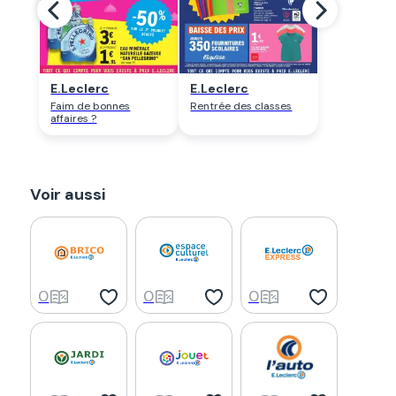
E.Leclerc
E.Leclerc
Faim de bonnes
Rentrée des classes
affaires ?
Voir aussi
0
0
0