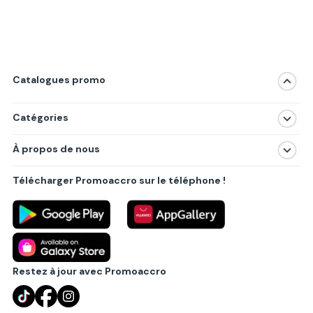
Catalogues promo
Catégories
Magasins
À propos de nous
Produits
À propos de nous
Centres commerciaux
Télécharger Promoaccro sur le téléphone !
Politique de confidentialité
Villes principales
Règlements
Partenariat B2B
Blog
Contact
Restez à jour avec Promoaccro