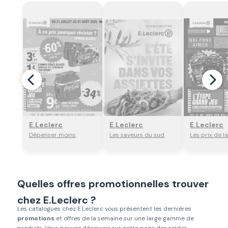
Regarder
Regarder
Regar
E.Leclerc
E.Leclerc
E.Leclerc
Dépenser moins
Les saveurs du sud
Les prix de l
Quelles offres promotionnelles trouver
chez E.Leclerc ?
Les catalogues chez E.Leclerc vous présentent les dernières
promotions
et offres de la semaine sur une large gamme de