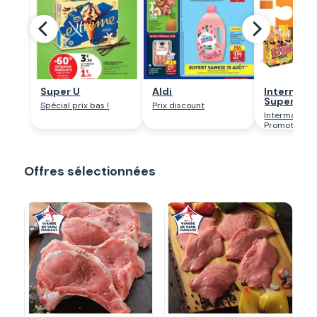
Regarder
Regarder
Regar
Super U
Aldi
Intermarc
Super
Spécial prix bas !
Prix discount
Intermarché
Promotion
Offres sélectionnées