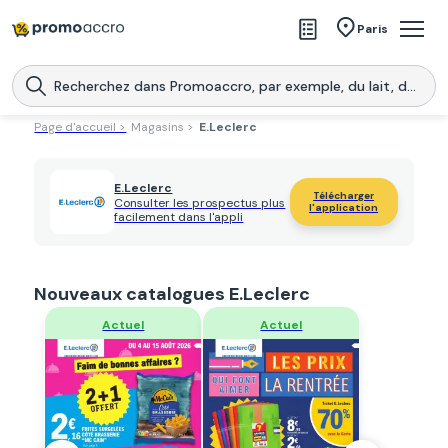
Magasins
Paris
Produits
Centres commerciaux
Page d'accueil >
Magasins >
E.Leclerc
Télécharge l’application
Télécharger
Promoaccro
l'application
E.Leclerc
Télécharger
Consulter les prospectus plus
l'application
facilement dans l'appli
Nouveaux catalogues E.Leclerc
Regarder
Regarder