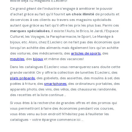
existe déjà 112 magasins E.Leclerc!
Ce grand géant de l’industrie s’engage à améliorer le pouvoir
d’achat grâce au fait qu’il fournit
un choix illimité
de produits et
de services à ses clients au travers ses magasins spécialisés
autant que grâce au fait qu’il offre les prix les plus bas. Parmi ces
marques spécialisées
, il existe l’Auto, le Brico, le Jardi, l’Espace
Culturel, les Voyages, la Parapharmacie, le Sport, Le Manège à
bijoux, etc. Alors, chez E.Leclerc on ne fait pas des économies que
lorsqu’on achète des aliments mais également lors qu’on achète
des voitures, des médicaments, des
articles de sports
, des
meubles
, des
bijoux
et même des vacances!
Dans les catalogues E.Leclerc vous remarquerez sans doute cette
grande variété: On y offre la collection de lunettes E.Leclerc, des
plats préparés
, des gobelets, des assiettes, des moulins à sel, des
poêles à friture, des
smartphones
, des ordinateurs portables, des
appareils photo, des vins, des vélos, des chaussures randonnée,
des recettes et la liste continue ...
Si vous êtes à la recherche de grandes offres et des promos qui
vous permettront à faire des économies pendant vos courses,
vous êtes venu au bon endroit! N’hésitez pas à feuilleter les
catalogues - votre épargne commence ici …