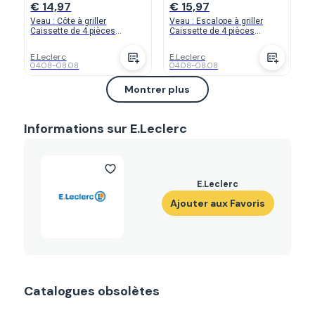
€ 14,97
€ 15,97
Veau : Côte à griller
Veau : Escalope à griller
Caissette de 4 pièces
Caissette de 4 pièces
minimum
minimum
E.Leclerc
E.Leclerc
04.08
-
08.08
04.08
-
08.08
Montrer plus
Informations sur E.Leclerc
E.Leclerc
Ajouter aux Favoris
Catalogues obsolètes